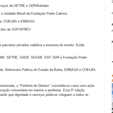
erviços da SETRE e SDR/Bahiater.
m a Unidade Móvel da Fundação Pedro Calmon.
o da COELBA e EMBASA.
tações da SSP/SPREV.
P
e parceiros privados viabiliza a estrutura do evento. Estão
OMI, SETRE, SAEB, SESAB, SSP, SDR e Fundação Pedro
ade, Defensoria Pública do Estado da Bahia, EMBASA e COELBA.
humanizada, o "Periferia de Direitos" consolida-se como uma ação
ização comunitária em bairros e periferias. Esta 5ª edição
antir que dignidade e serviços públicos cheguem a todos os