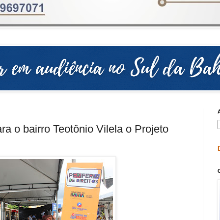
a o bairro Teotônio Vilela o Projeto