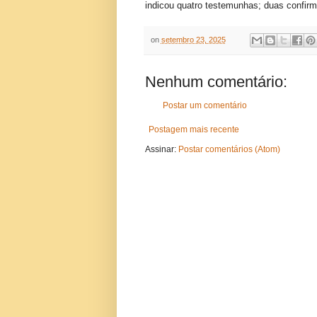
indicou quatro testemunhas; duas confir
on
setembro 23, 2025
Nenhum comentário:
Postar um comentário
Postagem mais recente
Assinar:
Postar comentários (Atom)