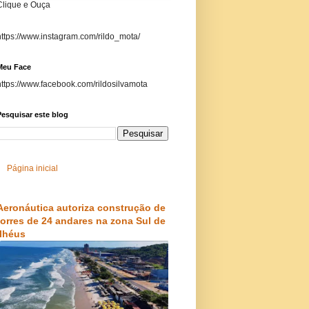
Clique e Ouça
https://www.instagram.com/rildo_mota/
Meu Face
https://www.facebook.com/rildosilvamota
esquisar este blog
Página inicial
Aeronáutica autoriza construção de
torres de 24 andares na zona Sul de
Ilhéus