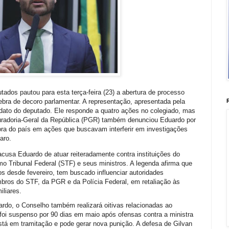
dos pautou para esta terça-feira (23) a abertura de processo
bra de decoro parlamentar. A representação, apresentada pela
ato do deputado. Ele responde a quatro ações no colegiado, mas
curadoria-Geral da República (PGR) também denunciou Eduardo por
ora do país em ações que buscavam interferir em investigações
aro.
usa Eduardo de atuar reiteradamente contra instituições do
mo Tribunal Federal (STF) e seus ministros. A legenda afirma que
s desde fevereiro, tem buscado influenciar autoridades
bros do STF, da PGR e da Polícia Federal, em retaliação às
liares.
rdo, o Conselho também realizará oitivas relacionadas ao
foi suspenso por 90 dias em maio após ofensas contra a ministra
stá em tramitação e pode gerar nova punição. A defesa de Gilvan