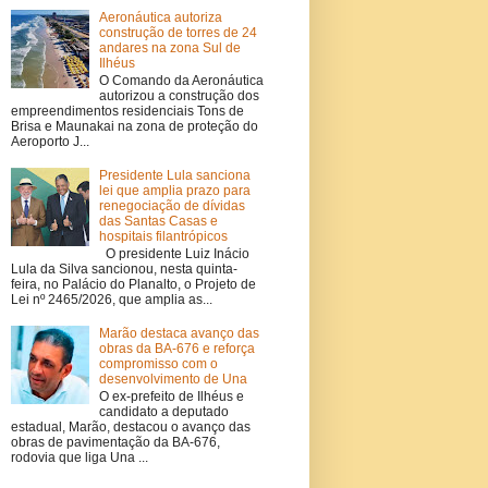
Aeronáutica autoriza
construção de torres de 24
andares na zona Sul de
Ilhéus
O Comando da Aeronáutica
autorizou a construção dos
empreendimentos residenciais Tons de
Brisa e Maunakai na zona de proteção do
Aeroporto J...
Presidente Lula sanciona
lei que amplia prazo para
renegociação de dívidas
das Santas Casas e
hospitais filantrópicos
O presidente Luiz Inácio
Lula da Silva sancionou, nesta quinta-
feira, no Palácio do Planalto, o Projeto de
Lei nº 2465/2026, que amplia as...
Marão destaca avanço das
obras da BA-676 e reforça
compromisso com o
desenvolvimento de Una
O ex-prefeito de Ilhéus e
candidato a deputado
estadual, Marão, destacou o avanço das
obras de pavimentação da BA-676,
rodovia que liga Una ...