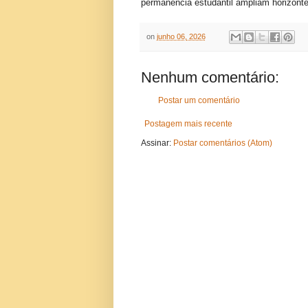
permanência estudantil ampliam horizont
on
junho 06, 2026
Nenhum comentário:
Postar um comentário
Postagem mais recente
Assinar:
Postar comentários (Atom)