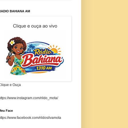
RADIO BAHIANA AM
Clique e Ouça
https://www.instagram.com/rildo_mota/
Meu Face
https://www.facebook.com/rildosilvamota