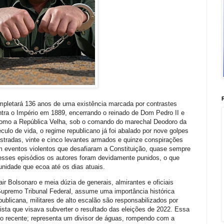
pletará 136 anos de uma existência marcada por contrastes
ntra o Império em 1889, encerrando o reinado de Dom Pedro II e
 como a República Velha, sob o comando do marechal Deodoro da
lo de vida, o regime republicano já foi abalado por nove golpes
ustradas, vinte e cinco levantes armados e quinze conspirações
 eventos violentos que desafiaram a Constituição, quase sempre
esses episódios os autores foram devidamente punidos, o que
unidade que ecoa até os dias atuais.
r Bolsonaro e meia dúzia de generais, almirantes e oficiais
Supremo Tribunal Federal, assume uma importância histórica
epublicana, militares de alto escalão são responsabilizados por
ista que visava subverter o resultado das eleições de 2022. Essa
lo recente; representa um divisor de águas, rompendo com a