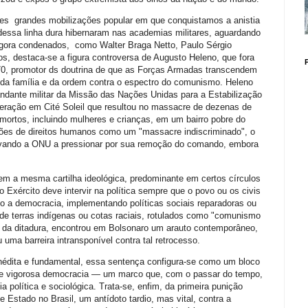
ndes grandes mobilizações popular em que conquistamos a anistia
dessa linha dura hibernaram nas academias militares, aguardando
agora condenados, como Walter Braga Netto, Paulo Sérgio
os, destaca-se a figura controversa de Augusto Heleno, que fora
70, promotor ds doutrina de que as Forças Armadas transcendem
, da família e da ordem contra o espectro do comunismo. Heleno
dante militar da Missão das Nações Unidas para a Estabilização
operação em Cité Soleil que resultou no massacre de dezenas de
 mortos, incluindo mulheres e crianças, em um bairro pobre do
ções de direitos humanos como um "massacre indiscriminado", o
evando a ONU a pressionar por sua remoção do comando, embora
em a mesma cartilha ideológica, predominante em certos círculos
 Exército deve intervir na política sempre que o povo ou os civis
do a democracia, implementando políticas sociais reparadoras ou
de terras indígenas ou cotas raciais, rotulados como "comunismo
a da ditadura, encontrou em Bolsonaro um arauto contemporâneo,
ma barreira intransponível contra tal retrocesso.
inédita e fundamental, essa sentença configura-se como um bloco
m e vigorosa democracia — um marco que, com o passar do tempo,
 política e sociológica. Trata-se, enfim, da primeira punição
de Estado no Brasil, um antídoto tardio, mas vital, contra a