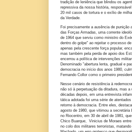
tradição de leniência que blindou os agen
repressiva da nossa história, responsáve
20 mil casos de tortura e o exílio de milh
da Verdade.
Foi precisamente a ausência de punição 
das Forças Armadas, uma corrente ideológi
de 1964 que serviu como ministro do Exér
dentro do golpe" ao rejeitar o processo de
apenas pela crescente força popular, enc
mas também pela perda de apoio dos Est
encerrou a política de intervenções milita
Denominado "abertura lenta, gradual e pa
democracia no início dos anos 1980, culm
Fernando Collor como o primeiro president
Nesse cenário de resistência à redemocra
não só à perpetuação da ditadura, mas a 
décadas depois, em uma entrevista infame,
tática adotada foi uma série de atentado
retorno à democracia. Entre eles, desta
agosto de 1980, que vitimou a secretária
no Riocentro, em 30 de abril de 1981, qu
Chico Buarque, Vinicius de Moraes entre 
no colo dos militares terroristas, matand
Machado, um erro grotesco que desmorali