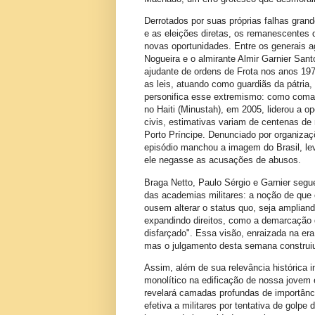
Derrotados por suas próprias falhas gra
e as eleições diretas, os remanescentes 
novas oportunidades. Entre os generais 
Nogueira e o almirante Almir Garnier Sant
ajudante de ordens de Frota nos anos 19
as leis, atuando como guardiãs da pátria
personifica esse extremismo: como coman
no Haiti (Minustah), em 2005, liderou a 
civis, estimativas variam de centenas de
Porto Príncipe. Denunciado por organiza
episódio manchou a imagem do Brasil, l
ele negasse as acusações de abusos.
Braga Netto, Paulo Sérgio e Garnier segu
das academias militares: a noção de que o
ousem alterar o status quo, seja amplian
expandindo direitos, como a demarcação 
disfarçado". Essa visão, enraizada na er
mas o julgamento desta semana construiu u
Assim, além de sua relevância histórica 
monolítico na edificação de nossa jove
revelará camadas profundas de importância
efetiva a militares por tentativa de golpe 