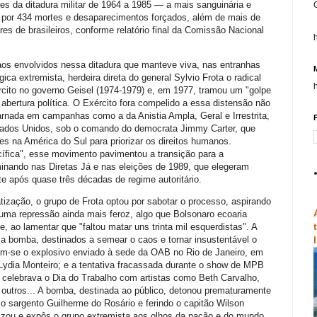
tes da ditadura militar de 1964 a 1985 — a mais sanguinária e
l por 434 mortes e desaparecimentos forçados, além de mais de
ares de brasileiros, conforme relatório final da Comissão Nacional
aos envolvidos nessa ditadura que manteve viva, nas entranhas
ca extremista, herdeira direta do general Sylvio Frota o radical
cito no governo Geisel (1974-1979) e, em 1977, tramou um "golpe
 abertura política. O Exército fora compelido a essa distensão não
arnada em campanhas como a da Anistia Ampla, Geral e Irrestrita,
P
ados Unidos, sob o comando do democrata Jimmy Carter, que
res na América do Sul para priorizar os direitos humanos.
cífica", esse movimento pavimentou a transição para a
inando nas Diretas Já e nas eleições de 1989, que elegeram
e após quase três décadas de regime autoritário.
tização, o grupo de Frota optou por sabotar o processo, aspirando
uma repressão ainda mais feroz, algo que Bolsonaro ecoaria
 ao lamentar que "faltou matar uns trinta mil esquerdistas". A
s a bomba, destinados a semear o caos e tornar insustentável o
cam-se o explosivo enviado à sede da OAB no Rio de Janeiro, em
 Lydia Monteiro; e a tentativa fracassada durante o show de MPB
e celebrava o Dia do Trabalho com artistas como Beth Carvalho,
outros... A bomba, destinada ao público, detonou prematuramente
o o sargento Guilherme do Rosário e ferindo o capitão Wilson
zou e expôs o grupo extremista aos olhos da nação e do mundo.