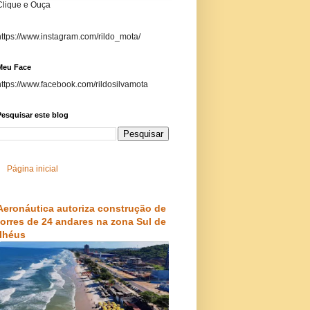
Clique e Ouça
https://www.instagram.com/rildo_mota/
Meu Face
https://www.facebook.com/rildosilvamota
esquisar este blog
Página inicial
Aeronáutica autoriza construção de
torres de 24 andares na zona Sul de
Ilhéus