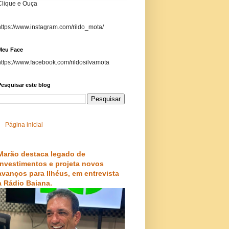
Clique e Ouça
https://www.instagram.com/rildo_mota/
Meu Face
https://www.facebook.com/rildosilvamota
esquisar este blog
Página inicial
Marão destaca legado de
investimentos e projeta novos
avanços para Ilhéus, em entrevista
à Rádio Baiana.