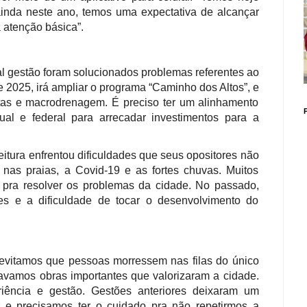
ainda neste ano, temos uma expectativa de alcançar
 atenção básica”.
l gestão foram solucionados problemas referentes ao
de 2025, irá ampliar o programa “Caminho dos Altos”, e
tas e macrodrenagem. É preciso ter um alinhamento
ual e federal para arrecadar investimentos para a
itura enfrentou dificuldades que seus opositores não
 nas praias, a Covid-19 e as fortes chuvas. Muitos
 pra resolver os problemas da cidade. No passado,
res e a dificuldade de tocar o desenvolvimento do
, evitamos que pessoas morressem nas filas do único
travamos obras importantes que valorizaram a cidade.
iência e gestão. Gestões anteriores deixaram um
e precisamos ter o cuidado pra não repetirmos a