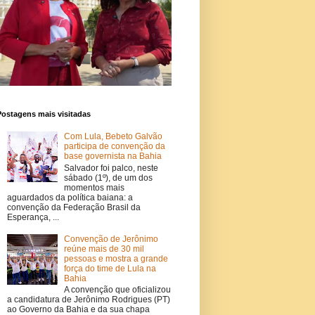
Postagens mais visitadas
Com Lula, Bebeto Galvão
participa de convenção da
base governista na Bahia
Salvador foi palco, neste
sábado (1º), de um dos
momentos mais
aguardados da política baiana: a
convenção da Federação Brasil da
Esperança, ...
Convenção de Jerônimo
reúne mais de 30 mil
pessoas e mostra a grande
força do time de Lula na
Bahia
A convenção que oficializou
a candidatura de Jerônimo Rodrigues (PT)
ao Governo da Bahia e da sua chapa