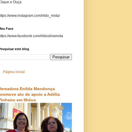
Clique e Ouça
https://www.instagram.com/rildo_mota/
Meu Face
https://www.facebook.com/rildosilvamota
esquisar este blog
Página inicial
Vereadora Enilda Mendonça
promove ato de apoio a Adélia
Pinheiro em Ilhéus