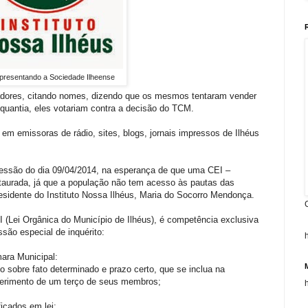
epresentando a Sociedade Ilheense
adores, citando nomes, dizendo que os mesmos tentaram vender
 quantia, eles votariam contra a decisão do TCM.
 em emissoras de rádio, sites, blogs, jornais impressos de Ilhéus
sessão do dia 09/04/2014, na esperança de que uma CEI –
taurada, já que a população não tem acesso às pautas das
esidente do Instituto Nossa Ilhéus, Maria do Socorro Mendonça.
I (Lei Orgânica do Município de Ilhéus), é competência exclusiva
são especial de inquérito:
ara Municipal:
to sobre fato determinado e prazo certo, que se inclua na
uerimento de um terço de seus membros;
icados em lei;