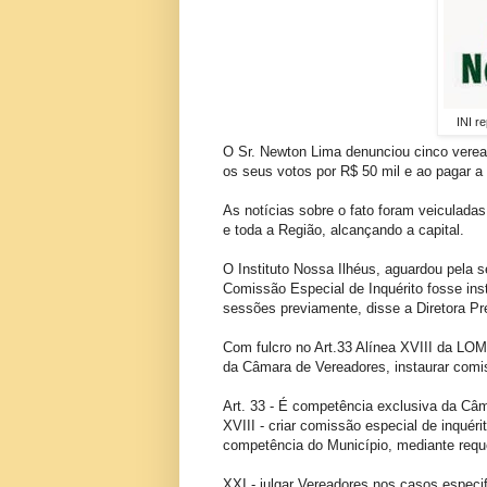
INI r
O Sr. Newton Lima denunciou cinco vere
os seus votos por R$ 50 mil e ao pagar a
As notícias sobre o fato foram veiculadas
e toda a Região, alcançando a capital.
O Instituto Nossa Ilhéus, aguardou pela 
Comissão Especial de Inquérito fosse ins
sessões previamente, disse a Diretora Pr
Com fulcro no Art.33 Alínea XVIII da LOM
da Câmara de Vereadores, instaurar comis
Art. 33 - É competência exclusiva da Câm
XVIII - criar comissão especial de inquéri
competência do Município, mediante req
XXI - julgar Vereadores nos casos especif